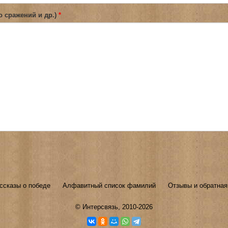
о сражений и др.)
*
ссказы о победе
Алфавитный список фамилий
Отзывы и обратная
©
Интерсвязь
, 2010-2026