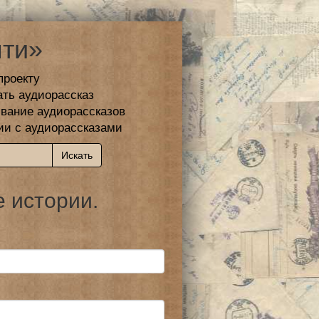
ти»
проекту
ать аудиорассказ
вание аудиорассказов
ии с аудиорассказами
 истории.