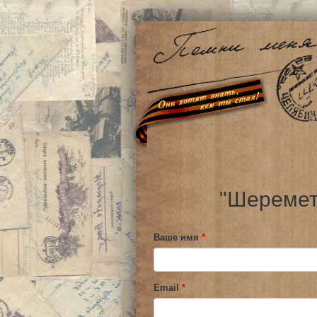
"Шеремет
Ваше имя
*
Email
*