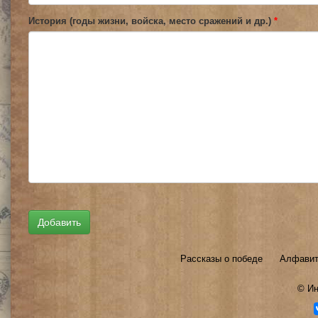
История (годы жизни, войска, место сражений и др.)
*
Рассказы о победе
Алфавит
©
Ин