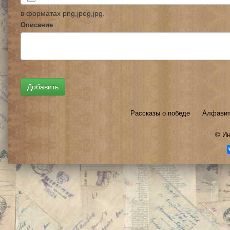
в форматах png,jpeg,jpg.
Описание
Рассказы о победе
Алфавит
©
Ин