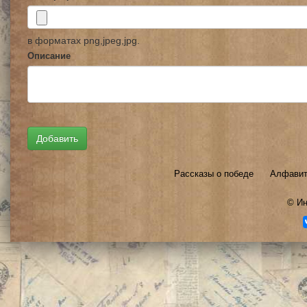
в форматах png,jpeg,jpg.
Описание
Рассказы о победе
Алфавит
©
Ин