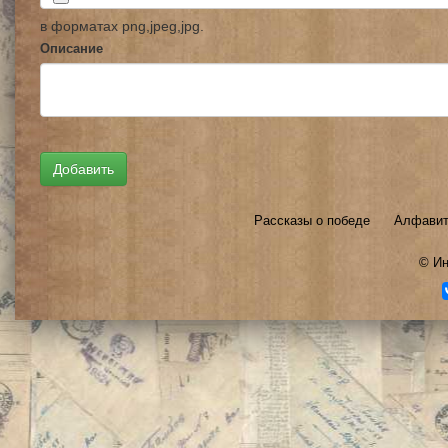
в форматах png,jpeg,jpg.
Описание
Рассказы о победе
Алфавит
©
Ин