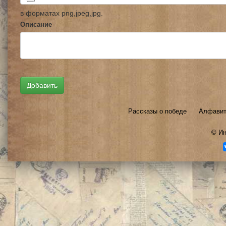
в форматах png,jpeg,jpg.
Описание
Рассказы о победе
Алфавит
©
Ин