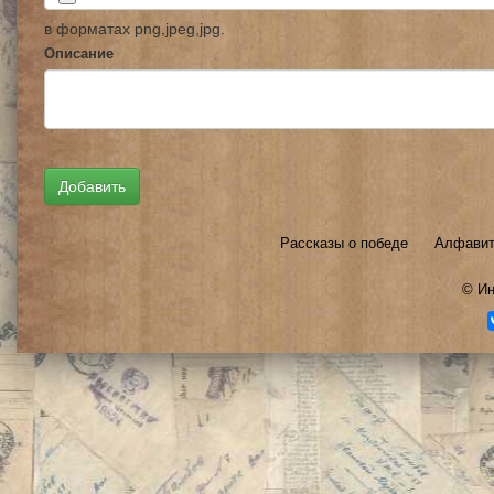
в форматах png,jpeg,jpg.
Описание
Рассказы о победе
Алфавит
©
Ин