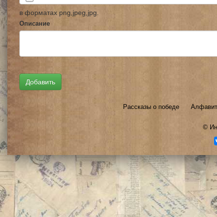
в форматах png,jpeg,jpg.
Описание
Рассказы о победе
Алфавит
©
Ин