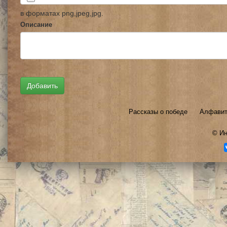
в форматах png,jpeg,jpg.
Описание
Рассказы о победе
Алфавит
©
Ин