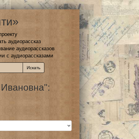
ти»
проекту
ать аудиорассказ
вание аудиорассказов
ии с аудиорассказами
 Ивановна":