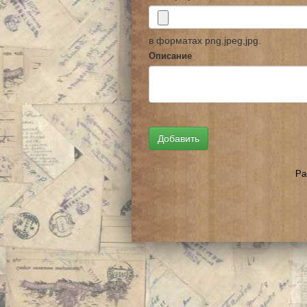
в форматах png,jpeg,jpg.
Описание
Ра