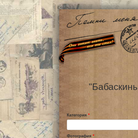
"Бабаскины
Категория
*
Фотография
*