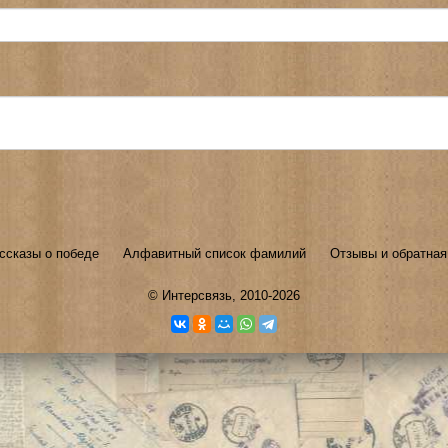
ссказы о победе
Алфавитный список фамилий
Отзывы и обратная
©
Интерсвязь
, 2010-2026