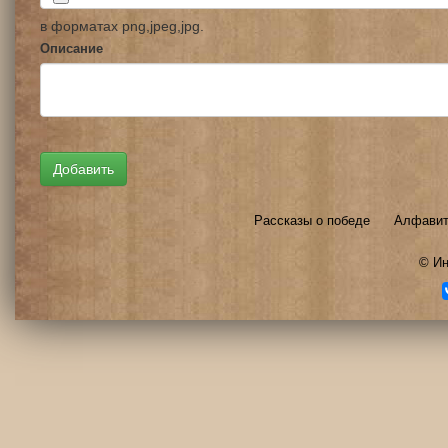
в форматах png,jpeg,jpg.
Описание
Рассказы о победе
Алфавит
©
Ин