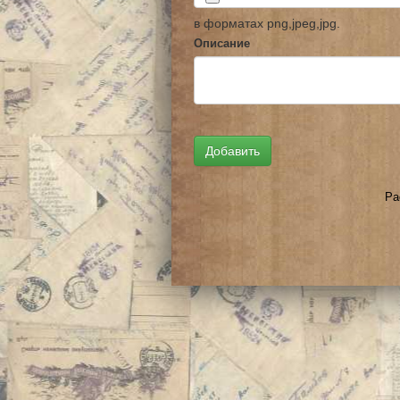
в форматах png,jpeg,jpg.
Описание
Ра