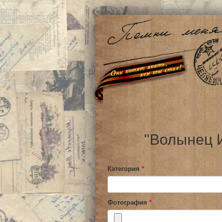
"Волынец И
Категория
*
Фотография
*