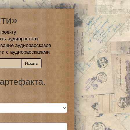
ти»
проекту
ать аудиорассказ
вание аудиорассказов
ии с аудиорассказами
 артефакта.