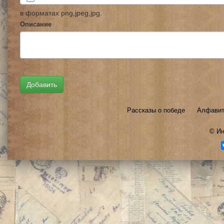
в форматах png,jpeg,jpg.
Описание
Рассказы о победе
Алфавит
©
Ин