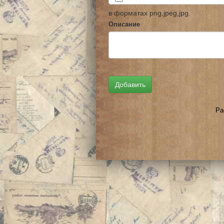
в форматах png,jpeg,jpg.
Описание
Ра