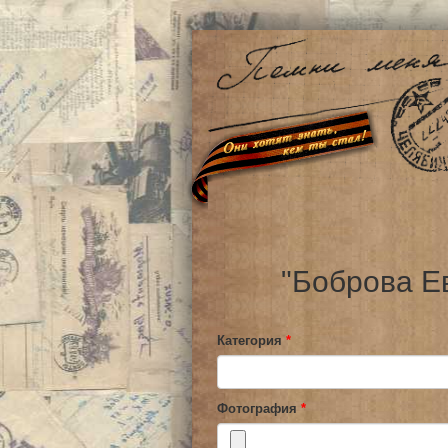
"Боброва Е
Категория
*
Фотография
*