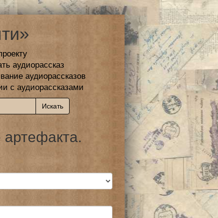
ти»
проекту
ать аудиорассказ
вание аудиорассказов
ии с аудиорассказами
 артефакта.