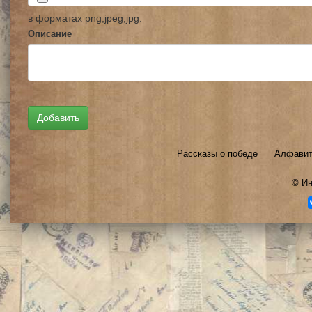
в форматах png,jpeg,jpg.
Описание
Рассказы о победе
Алфавит
©
Ин