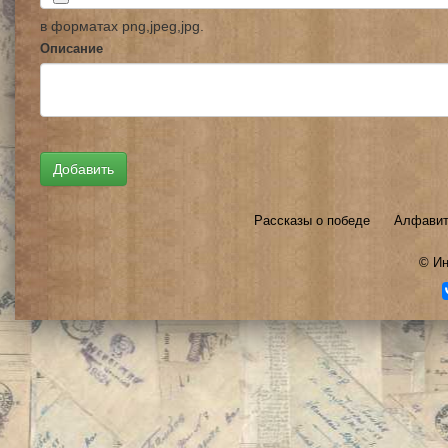
в форматах png,jpeg,jpg.
Описание
Рассказы о победе
Алфавит
©
Ин