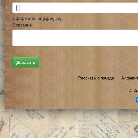
в форматах png,jpeg,jpg.
Описание
Рассказы о победе
Алфавит
©
Ин