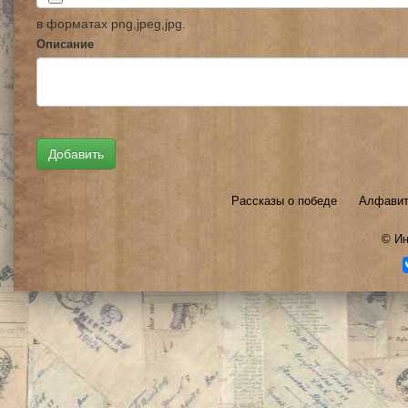
в форматах png,jpeg,jpg.
Описание
Рассказы о победе
Алфавит
©
Ин