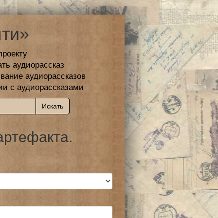
ти»
проекту
ать аудиорассказ
вание аудиорассказов
ии с аудиорассказами
артефакта.