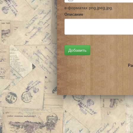
в форматах png,jpeg,jpg.
Описание
Ра