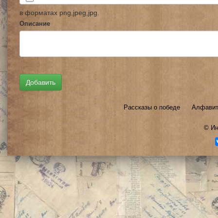
в форматах png,jpeg,jpg.
Описание
Рассказы о победе
Алфавит
©
Ин