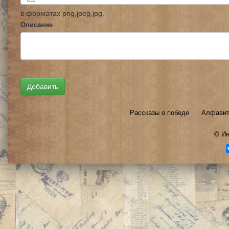
в форматах png,jpeg,jpg.
Описание
Рассказы о победе
Алфавит
©
Ин