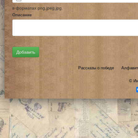
в форматах png,jpeg,jpg.
Описание
Рассказы о победе
Алфавит
©
Ин