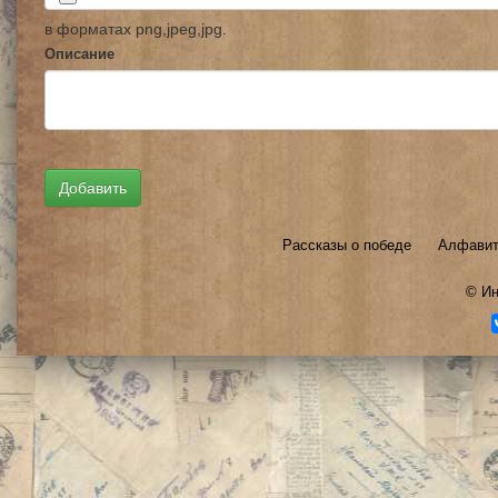
в форматах png,jpeg,jpg.
Описание
Рассказы о победе
Алфавит
©
Ин