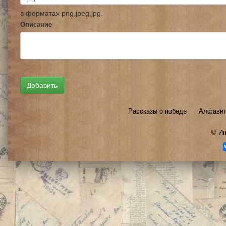
в форматах png,jpeg,jpg.
Описание
Рассказы о победе
Алфавит
©
Ин