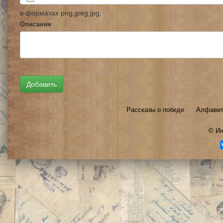
в форматах png,jpeg,jpg.
Описание
Рассказы о победе
Алфавит
©
Ин