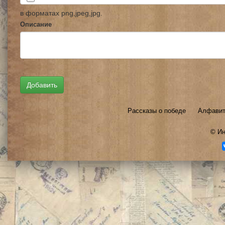
в форматах png,jpeg,jpg.
Описание
Рассказы о победе
Алфавит
©
Ин