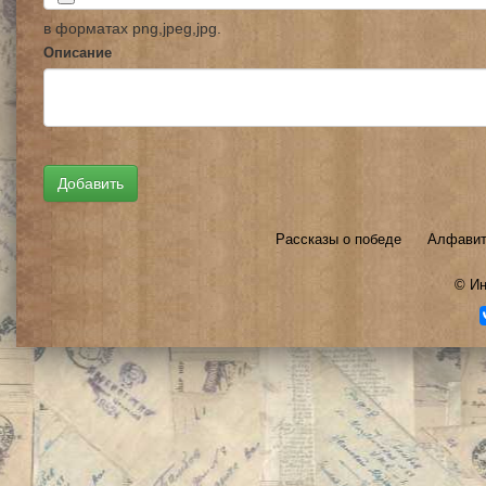
в форматах png,jpeg,jpg.
Описание
Рассказы о победе
Алфавит
©
Ин