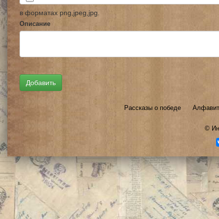
в форматах png,jpeg,jpg.
Описание
Рассказы о победе
Алфавит
©
Ин