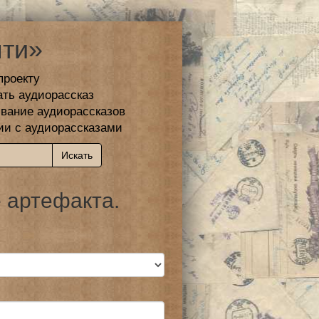
ти»
проекту
ать аудиорассказ
вание аудиорассказов
ии с аудиорассказами
 артефакта.