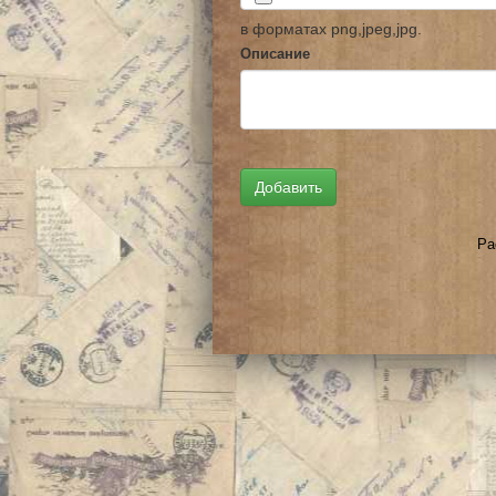
в форматах png,jpeg,jpg.
Описание
Ра