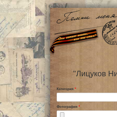
"Лицуков Н
Категория
*
Фотография
*