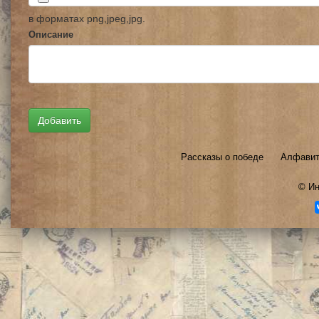
в форматах png,jpeg,jpg.
Описание
Рассказы о победе
Алфавит
©
Ин