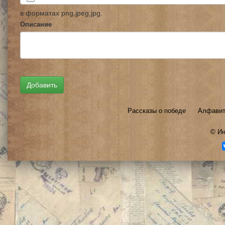
в форматах png,jpeg,jpg.
Описание
Рассказы о победе
Алфавит
©
Ин