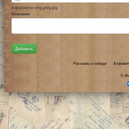
в форматах png,jpeg,jpg.
Описание
Рассказы о победе
Алфавит
©
Ин