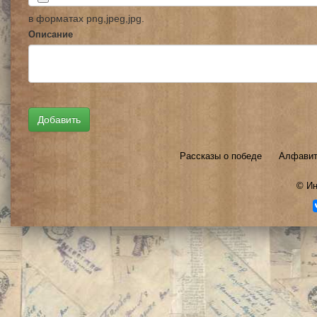
в форматах png,jpeg,jpg.
Описание
Рассказы о победе
Алфавит
©
Ин