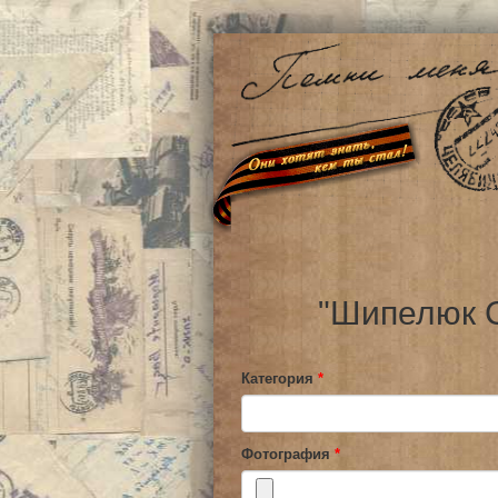
"Шипелюк С
Категория
*
Фотография
*