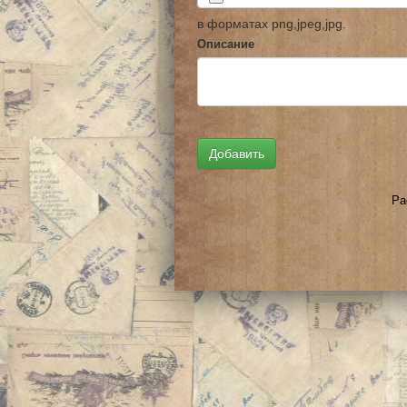
в форматах png,jpeg,jpg.
Описание
Ра