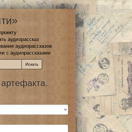
ти»
проекту
ать аудиорассказ
вание аудиорассказов
ии с аудиорассказами
 артефакта.