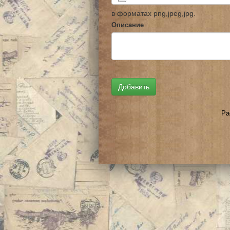
в форматах png,jpeg,jpg.
Описание
Ра