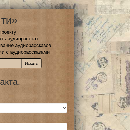
ти»
проекту
ать аудиорассказ
вание аудиорассказов
ии с аудиорассказами
акта.