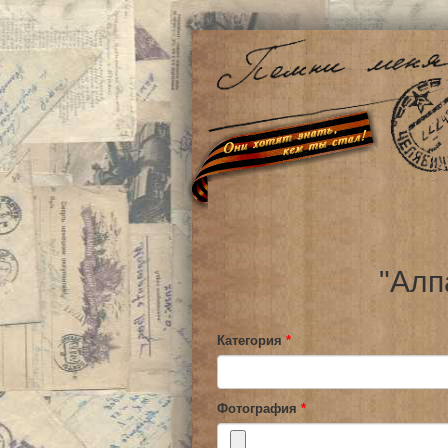
"Алп
Категория
*
Фотография
*