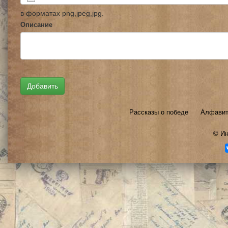
в форматах png,jpeg,jpg.
Описание
Рассказы о победе
Алфавит
©
Ин