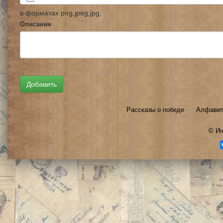
в форматах png,jpeg,jpg.
Описание
Рассказы о победе
Алфавит
©
Ин