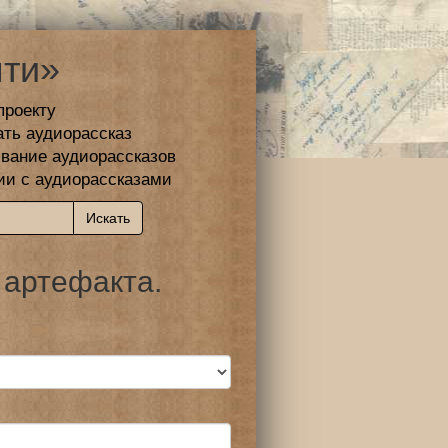
ти»
проекту
ать аудиорассказ
вание аудиорассказов
ии с аудиорассказами
 артефакта.