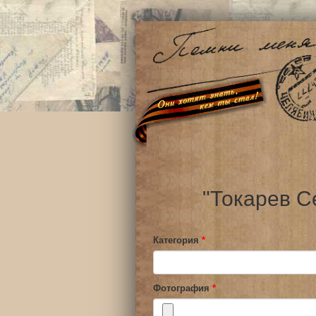
"Токарев С
Категория
*
Фотография
*