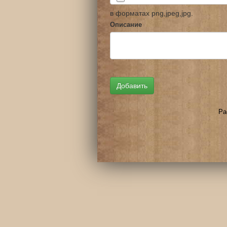
в форматах png,jpeg,jpg.
Описание
Ра