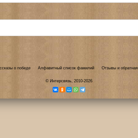
ссказы о победе
Алфавитный список фамилий
Отзывы и обратная
©
Интерсвязь
, 2010-2026