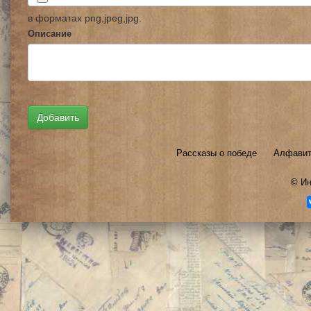
в форматах png,jpeg,jpg.
Описание
Рассказы о победе
Алфавит
©
Ин