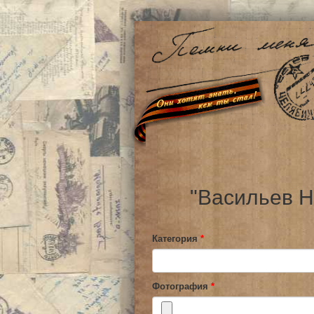
"Васильев Н
Категория
*
Фотография
*