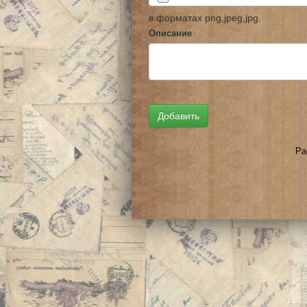
в форматах png,jpeg,jpg.
Описание
Ра