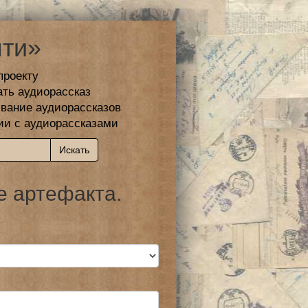
ти»
проекту
ать аудиорассказ
вание аудиорассказов
ии с аудиорассказами
е артефакта.