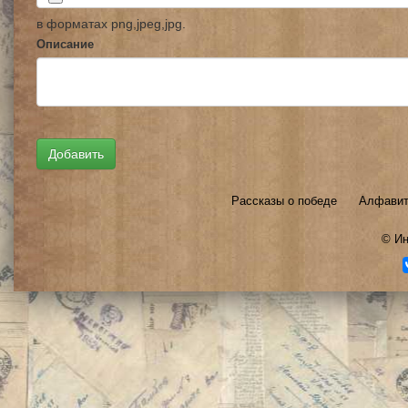
в форматах png,jpeg,jpg.
Описание
Рассказы о победе
Алфавит
©
Ин