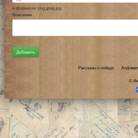
в форматах png,jpeg,jpg.
Описание
Рассказы о победе
Алфавит
©
Ин