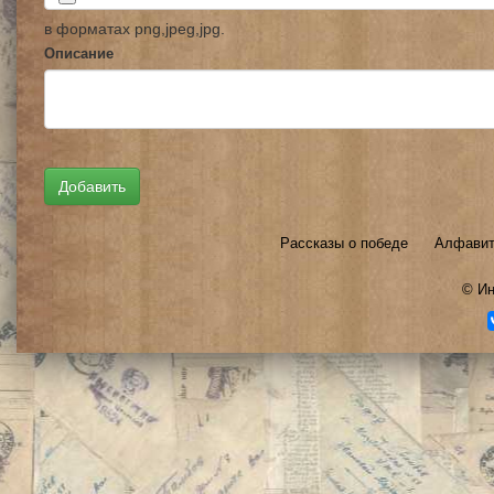
в форматах png,jpeg,jpg.
Описание
Рассказы о победе
Алфавит
©
Ин