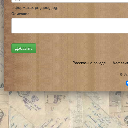
в форматах png,jpeg,jpg.
Описание
Рассказы о победе
Алфавит
©
Ин