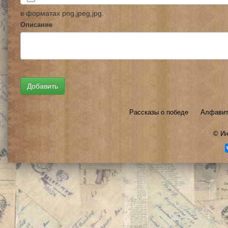
в форматах png,jpeg,jpg.
Описание
Рассказы о победе
Алфавит
©
Ин