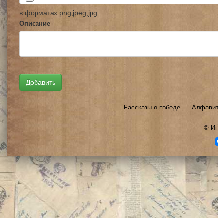
в форматах png,jpeg,jpg.
Описание
Рассказы о победе
Алфавит
©
Ин