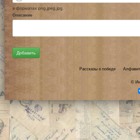
в форматах png,jpeg,jpg.
Описание
Рассказы о победе
Алфавит
©
Ин