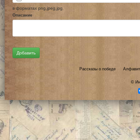
в форматах png,jpeg,jpg.
Описание
Рассказы о победе
Алфавит
©
Ин