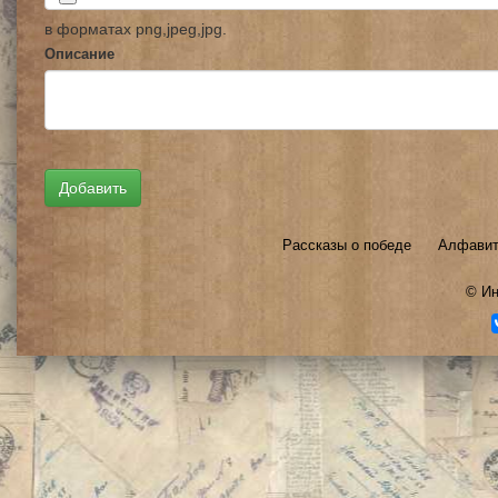
в форматах png,jpeg,jpg.
Описание
Рассказы о победе
Алфавит
©
Ин