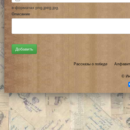
в форматах png,jpeg,jpg.
Описание
Рассказы о победе
Алфавит
©
Ин